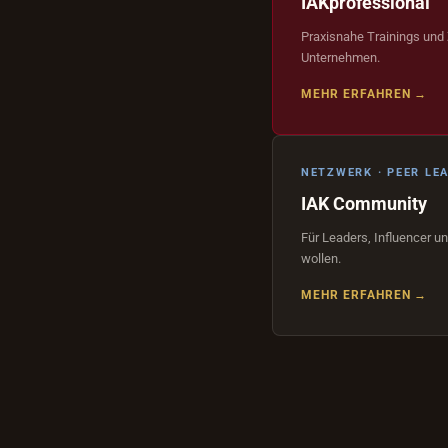
IAKprofessional
Praxisnahe Trainings und
Unternehmen.
MEHR ERFAHREN →
NETZWERK · PEER LE
IAK Community
Für Leaders, Influencer un
wollen.
MEHR ERFAHREN →