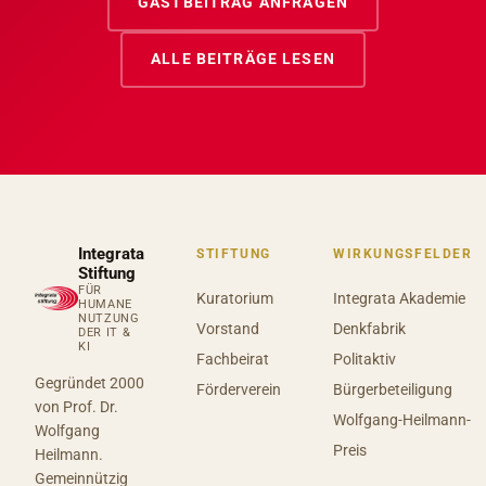
GASTBEITRAG ANFRAGEN
ALLE BEITRÄGE LESEN
Integrata
STIFTUNG
WIRKUNGSFELDER
Stiftung
FÜR
Kuratorium
Integrata Akademie
HUMANE
NUTZUNG
Vorstand
Denkfabrik
DER IT &
KI
Fachbeirat
Politaktiv
Gegründet 2000
Förderverein
Bürgerbeteiligung
von Prof. Dr.
Wolfgang-Heilmann-
Wolfgang
Preis
Heilmann.
Gemeinnützig