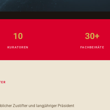
10
30+
KURATOREN
FACHBEIRÄTE
ER
licher Zustifter und langjähriger Präsident