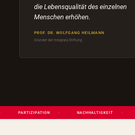
die Lebensqualität des einzelnen
Menschen erhöhen.
PROF. DR. WOLFGANG HEILMANN
Gründer der Integrata Stiftung
ARTIZIPATION
NACHHALTIGKEIT
GESUNDH